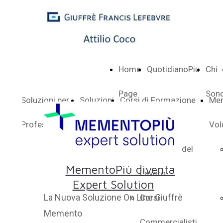
Home
QuotidianoPiu
Chi
Page
Son
hi
Soluzioni per
Soluzioni
Corsi di Formazione
Me
Sono
Professionisti
per
Corsi
Vol
Aziende
Consulenti del
MementoPiù diventa
Lavoro
Expert Solution
La Nuova Soluzione On Line Giuffrè
Corsi
Memento
Commercialisti